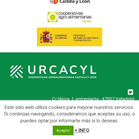
C/ Hípica, 1, entreplanta - 47007 Valladolid
Telf.: 983 23 95 15 - Fax: 983 22 23 56 -
Aviso Legal
Este sitio web utiliza cookies para mejorar nuestros servicios.
Si continúas navegando, consideramos que aceptas su uso, o
puedes optar por informarte más si lo deseas.
.
+ INFO
Acepto