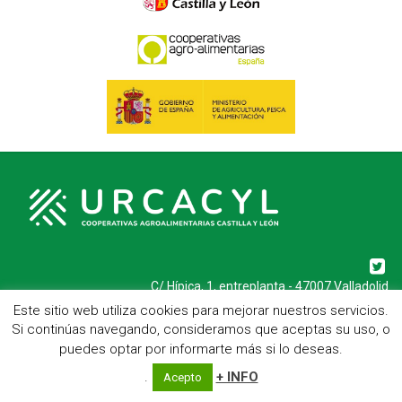
C/ Hípica, 1, entreplanta - 47007 Valladolid
Telf.: 983 23 95 15 - Fax: 983 22 23 56 -
Aviso Legal
Este sitio web utiliza cookies para mejorar nuestros servicios.
Si continúas navegando, consideramos que aceptas su uso, o
puedes optar por informarte más si lo deseas.
.
+ INFO
Acepto