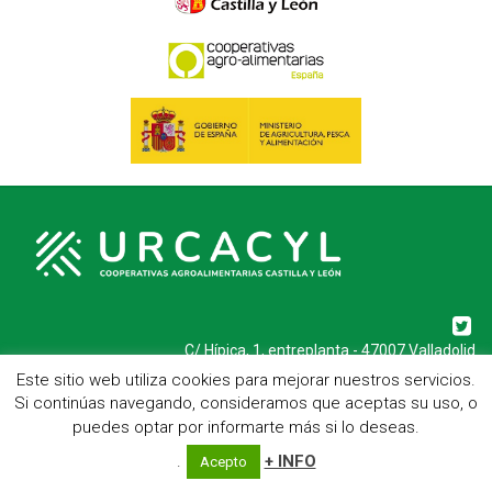
C/ Hípica, 1, entreplanta - 47007 Valladolid
Telf.: 983 23 95 15 - Fax: 983 22 23 56 -
Aviso Legal
Este sitio web utiliza cookies para mejorar nuestros servicios.
Si continúas navegando, consideramos que aceptas su uso, o
puedes optar por informarte más si lo deseas.
.
+ INFO
Acepto