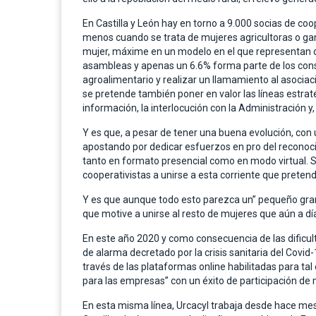
En Castilla y León hay en torno a 9.000 socias de co
menos cuando se trata de mujeres agricultoras o gana
mujer, máxime en un modelo en el que representan cas
asambleas y apenas un 6.6% forma parte de los consej
agroalimentario y realizar un llamamiento al asociaci
se pretende también poner en valor las líneas estraté
información, la interlocución con la Administración 
Y es que, a pesar de tener una buena evolución, con u
apostando por dedicar esfuerzos en pro del reconoc
tanto en formato presencial como en modo virtual. Su 
cooperativistas a unirse a esta corriente que pretend
Y es que aunque todo esto parezca un” pequeño gran
que motive a unirse al resto de mujeres que aún a dí
En este año 2020 y como consecuencia de las dificult
de alarma decretado por la crisis sanitaria del Covi
través de las plataformas online habilitadas para ta
para las empresas” con un éxito de participación de 
En esta misma línea, Urcacyl trabaja desde hace mese