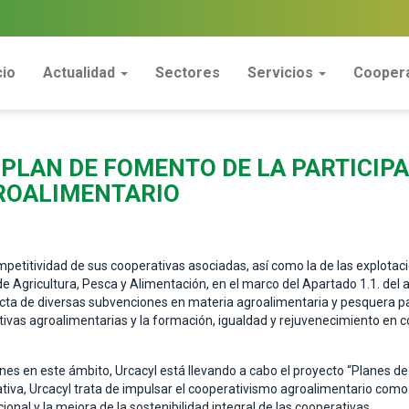
cio
Actualidad
Sectores
Servicios
Coopera
PLAN DE FOMENTO DE LA PARTICIPA
ROALIMENTARIO
petitividad de sus cooperativas asociadas, así como la de las explotaci
de Agricultura, Pesca y Alimentación, en el marco del Apartado 1.1. del ar
recta de diversas subvenciones en materia agroalimentaria y pesquera pa
ivas agroalimentarias y la formación, igualdad y rejuvenecimiento en co
ones en este ámbito, Urcacyl está llevando a cabo el proyecto “Planes d
iativa, Urcacyl trata de impulsar el cooperativismo agroalimentario como
cional y la mejora de la sostenibilidad integral de las cooperativas.