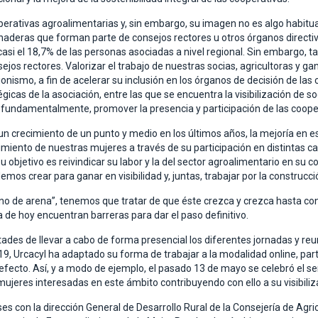
operativas agroalimentarias y, sin embargo, su imagen no es algo habitu
deras que forman parte de consejos rectores u otros órganos directivos.
i el 18,7% de las personas asociadas a nivel regional. Sin embargo, tan
os rectores. Valorizar el trabajo de nuestras socias, agricultoras y g
onismo, a fin de acelerar su inclusión en los órganos de decisión de las
gicas de la asociación, entre las que se encuentra la visibilización de s
y, fundamentalmente, promover la presencia y participación de las cooper
n crecimiento de un punto y medio en los últimos años, la mejoría en est
imiento de nuestras mujeres a través de su participación en distintas 
objetivo es reivindicar su labor y la del sector agroalimentario en su c
emos crear para ganar en visibilidad y, juntas, trabajar por la construc
o de arena”, tenemos que tratar de que éste crezca y crezca hasta con
a de hoy encuentran barreras para dar el paso definitivo.
ades de llevar a cabo de forma presencial los diferentes jornadas y reun
d-19, Urcacyl ha adaptado su forma de trabajar a la modalidad online, pa
l efecto. Así, y a modo de ejemplo, el pasado 13 de mayo se celebró el 
mujeres interesadas en este ámbito contribuyendo con ello a su visibiliz
s con la dirección General de Desarrollo Rural de la Consejería de Agric