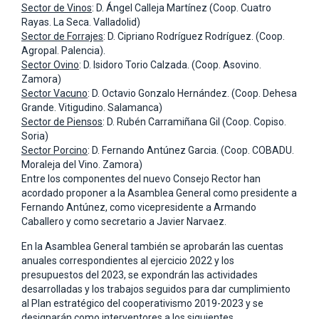
Sector de Vinos
: D. Ángel Calleja Martínez (Coop. Cuatro
Rayas. La Seca. Valladolid)
Sector de Forrajes
: D. Cipriano Rodríguez Rodríguez. (Coop.
Agropal. Palencia).
Sector Ovino
: D. Isidoro Torio Calzada. (Coop. Asovino.
Zamora)
Sector Vacuno
: D. Octavio Gonzalo Hernández. (Coop. Dehesa
Grande. Vitigudino. Salamanca)
Sector de Piensos
: D. Rubén Carramiñana Gil (Coop. Copiso.
Soria)
Sector Porcino
: D. Fernando Antúnez Garcia. (Coop. COBADU.
Moraleja del Vino. Zamora)
Entre los componentes del nuevo Consejo Rector han
acordado proponer a la Asamblea General como presidente a
Fernando Antúnez, como vicepresidente a Armando
Caballero y como secretario a Javier Narvaez.
En la Asamblea General también se aprobarán las cuentas
anuales correspondientes al ejercicio 2022 y los
presupuestos del 2023, se expondrán las actividades
desarrolladas y los trabajos seguidos para dar cumplimiento
al Plan estratégico del cooperativismo 2019-2023 y se
designarán como interventores a los siguientes