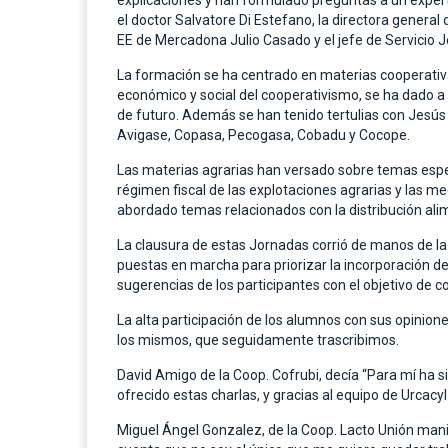
explicaciones y han formulado preguntas a un experto
el doctor Salvatore Di Estefano, la directora general d
EE de Mercadona Julio Casado y el jefe de Servicio 
La formación se ha centrado en materias cooperativa
económico y social del cooperativismo, se ha dado a 
de futuro. Además se han tenido tertulias con Jesús 
Avigase, Copasa, Pecogasa, Cobadu y Cocope.
Las materias agrarias han versado sobre temas espec
régimen fiscal de las explotaciones agrarias y las m
abordado temas relacionados con la distribución alime
La clausura de estas Jornadas corrió de manos de la 
puestas en marcha para priorizar la incorporación d
sugerencias de los participantes con el objetivo de 
La alta participación de los alumnos con sus opinione
los mismos, que seguidamente trascribimos.
David Amigo de la Coop. Cofrubi, decía “Para mí ha 
ofrecido estas charlas, y gracias al equipo de Urcacy
Miguel Ángel Gonzalez, de la Coop. Lacto Unión ma