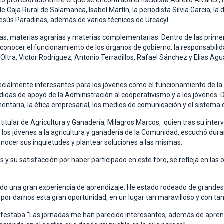
 profesorado entre el que se encontraba el fiscalista Aurelio Alvarez, l
e Caja Rural de Salamanca, Isabel Martín, la periodista Silvia Garcia, la 
Jesús Paradinas, además de varios técnicos de Urcacyl.
s, materias agrarias y materias complementarias. Dentro de las primer
conocer el funcionamiento de los órganos de gobierno, la responsabilida
Oltra, Victor Rodríguez, Antonio Terradillos, Rafael Sánchez y Elias A
ialmente interesantes para los jóvenes como el funcionamiento de la P
edidas de apoyo de la Administración al cooperativismo y a los jóvenes
ntaria, la ética empresarial, los medios de comunicación y el sistema cr
titular de Agricultura y Ganadería, Milagros Marcos, quien tras su inte
e los jóvenes a la agricultura y ganadería de la Comunidad, escuchó du
conocer sus inquietudes y plantear soluciones a las mismas.
s y su satisfacción por haber participado en este foro, se refleja en la
sido una gran experiencia de aprendizaje. He estado rodeado de grandes
l por darnos esta gran oportunidad, en un lugar tan maravilloso y con ta
nifestaba “Las jornadas me han parecido interesantes, además de apre