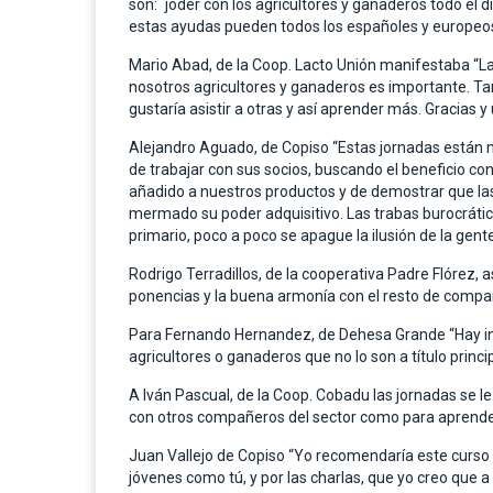
son: `joder con los agricultores y ganaderos todo el
estas ayudas pueden todos los españoles y europeos
Mario Abad, de la Coop. Lacto Unión manifestaba “L
nosotros agricultores y ganaderos es importante. 
gustaría asistir a otras y así aprender más. Gracias
Alejandro Aguado, de Copiso “Estas jornadas están 
de trabajar con sus socios, buscando el beneficio c
añadido a nuestros productos y de demostrar que la
mermado su poder adquisitivo. Las trabas burocrátic
primario, poco a poco se apague la ilusión de la gent
Rodrigo Terradillos, de la cooperativa Padre Flórez, 
ponencias y la buena armonía con el resto de compa
Para Fernando Hernandez, de Dehesa Grande “Hay inco
agricultores o ganaderos que no lo son a título princ
A Iván Pascual, de la Coop. Cobadu las jornadas se 
con otros compañeros del sector como para aprende
Juan Vallejo de Copiso “Yo recomendaría este curso al 
jóvenes como tú, y por las charlas, que yo creo que 