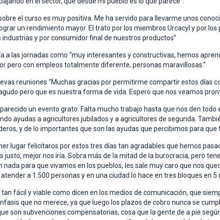
ajando en el sector, que desde mi pueblo es lo que parece”.
bre el curso es muy positiva. Me ha servido para llevarme unos cono
ograr un rendimiento mayor. El trato por los miembros Urcacyl y por lo
 industrias y por consumidor final de nuestros productos”
ría a las jornadas como “muy interesantes y constructivas, hemos apre
r pero con empleos totalmente diferente, personas maravillosas.”
vas reuniones “Muchas gracias por permitirme compartir estos días co
iagudo pero que es nuestra forma de vida. Espero que nos veamos pront
 parecido un evento grato. Falta mucho trabajo hasta que nos den todo
yendo ayudas a agricultores jubilados y a agricultores de segunda. Tamb
eros, y de lo importantes que son las ayudas que percibimos para que 
imer lugar felicitaros por estos tres días tan agradables que hemos pasa
 justo, mejor nos iría. Sobra más de la mitad de la burocracia, pero te
acen nada para que vivamos en los pueblos, les sale muy caro que nos que
atender a 1.500 personas y en una ciudad lo hace en tres bloques en 5
 tan fácil y viable como dicen en los medios de comunicación, que siemp
l énfasis que no merece, ya que luego los plazos de cobro nunca se cu
que son subvenciones compensatorias, cosa que la gente de a pie según