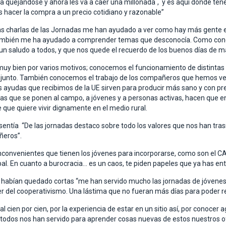
 día quejándose y ahora les va a caer una millonada´, y es aquí donde te
 hacer la compra a un precio cotidiano y razonable”
as charlas de las Jornadas me han ayudado a ver como hay más gente en
También me ha ayudado a comprender temas que desconocía. Como conc
 y un saludo a todos, y que nos quede el recuerdo de los buenos días d
muy bien por varios motivos; conocemos el funcionamiento de distinta
onjunto. También conocemos el trabajo de los compañeros que hemos ven
s ayudas que recibimos de la UE sirven para producir más sano y con pr
as que se ponen al campo, a jóvenes y a personas activas, hacen que en
e que quiere vivir dignamente en el medio rural.
asentía “De las jornadas destaco sobre todo los valores que nos han trasmi
ñeros”.
nvenientes que tienen los jóvenes para incorporarse, como son el CAP,
ipal. En cuanto a burocracia… es un caos, te piden papeles que ya has en
le habían quedado cortas “me han servido mucho las jornadas de jóvenes
r del cooperativismo. Una lástima que no fueran más días para poder 
cien por cien, por la experiencia de estar en un sitio así, por conocer a
a todos nos han servido para aprender cosas nuevas de estos nuestros of