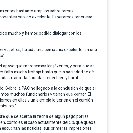
cimientos bastante amplios sobre temas
s ponentes ha sido excelente. Esperemos tener ese
ndido mucho y hemos podido dialogar con los
n vosotros, ha sido una compañía excelente, en una
o”.
 el apoyo que merecemos los jóvenes, y para que se
ién falta mucho trabajo hasta que la sociedad se dé
toda la sociedad pueda comer bien y barato.
do. Sobre la PAC he llegado a la conclusión de que si
nemos muchos funcionarios y tienen que comer. El
demos en ellos y un ejemplo lo tienen en el camión
 minutos”
re que se acerca la fecha de algún pago por las
mplen, como es el caso actualmente del 5% que queda
 escuchan las noticias, sus primeras impresiones