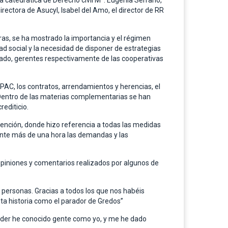
a catedrática de Derecho civil Mª. Eugenia Serrano,
directora de Asucyl, Isabel del Amo, el director de RR
as, se ha mostrado la importancia y el régimen
d social y la necesidad de disponer de estrategias
guado, gerentes respectivamente de las cooperativas
AC, los contratos, arrendamientos y herencias, el
. Dentro de las materias complementarias se han
editicio.
rvención, donde hizo referencia a todas las medidas
rante más de una hora las demandas y las
s opiniones y comentarios realizados por algunos de
 personas. Gracias a todos los que nos habéis
nta historia como el parador de Gredos”
nder he conocido gente como yo, y me he dado