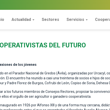
cio
Actualidad
Sectores
Servicios
Coopera
OPERATIVISTAS DEL FUTURO
lexiones de los jóvenes
o en el Parador Nacional de Gredos (Ávila), organizadas por Urcacyl, con 
ón. El encuentro ha reunido a casi una treintena de socios e hijos de so
r y Padre Florez de Burgos, Cofrubi de León, Copiso de Soria, Dehesa 
r a los futuros miembros de Consejos Rectores, propiciar la convivenci
 ellos el orgullo de ser agricultor o ganadero cooperativista.
 inaugurado en 1926 por Alfonso XIII y de una forma muy cercana, didácti