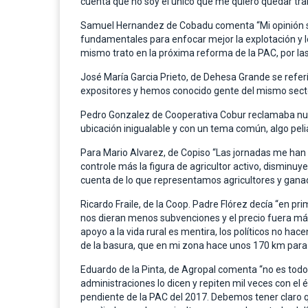
cuenta que no soy el único que me quiero quedar trab
Samuel Hernandez de Cobadu comenta “Mi opinión so
fundamentales para enfocar mejor la explotación y l
mismo trato en la próxima reforma de la PAC, por las
José María Garcia Prieto, de Dehesa Grande se refe
expositores y hemos conocido gente del mismo secto
Pedro Gonzalez de Cooperativa Cobur reclamaba nue
ubicación inigualable y con un tema común, algo pel
Para Mario Alvarez, de Copiso “Las jornadas me han
controle más la figura de agricultor activo, disminu
cuenta de lo que representamos agricultores y ganad
Ricardo Fraile, de la Coop. Padre Flórez decía “en pr
nos dieran menos subvenciones y el precio fuera más
apoyo a la vida rural es mentira, los políticos no h
de la basura, que en mi zona hace unos 170 km para 
Eduardo de la Pinta, de Agropal comenta “no es todo
administraciones lo dicen y repiten mil veces con e
pendiente de la PAC del 2017. Debemos tener claro 