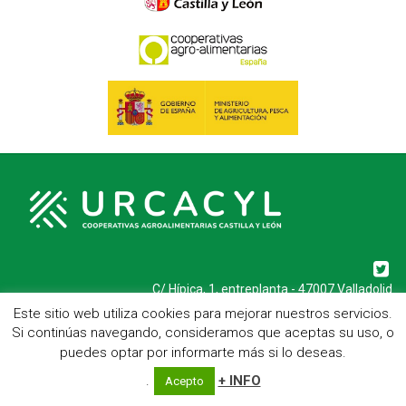
C/ Hípica, 1, entreplanta - 47007 Valladolid
Telf.: 983 23 95 15 - Fax: 983 22 23 56 -
Aviso Legal
Este sitio web utiliza cookies para mejorar nuestros servicios.
Si continúas navegando, consideramos que aceptas su uso, o
puedes optar por informarte más si lo deseas.
.
+ INFO
Acepto