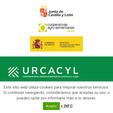
Este sitio web utiliza cookies para mejorar nuestros servicios.
Si continúas navegando, consideramos que aceptas su uso, o
C/ Hípica, 1, entreplanta - 47007 Valladolid
puedes optar por informarte más si lo deseas.
Telf.: 983 23 95 15 - Fax: 983 22 23 56 -
Aviso Legal
.
+ INFO
Acepto