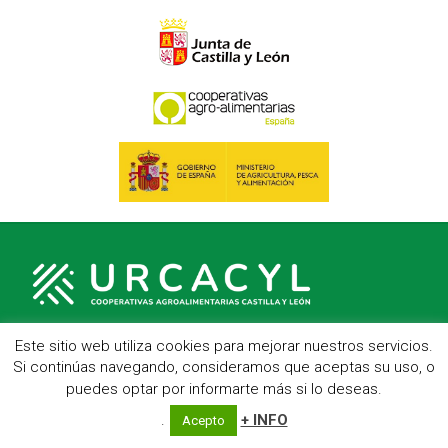
Este sitio web utiliza cookies para mejorar nuestros servicios.
Si continúas navegando, consideramos que aceptas su uso, o
C/ Hípica, 1, entreplanta - 47007 Valladolid
puedes optar por informarte más si lo deseas.
Telf.: 983 23 95 15 - Fax: 983 22 23 56 -
Aviso Legal
.
+ INFO
Acepto