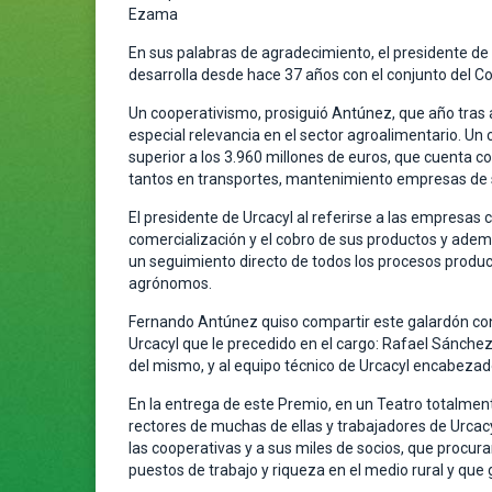
Ezama
En sus palabras de agradecimiento, el presidente de 
desarrolla desde hace 37 años con el conjunto del Co
Un cooperativismo, prosiguió Antúnez, que año tras 
especial relevancia en el sector agroalimentario. Un 
superior a los 3.960 millones de euros, que cuenta c
tantos en transportes, mantenimiento empresas de s
El presidente de Urcacyl al referirse a las empresas
comercialización y el cobro de sus productos y ade
un seguimiento directo de todos los procesos produc
agrónomos.
Fernando Antúnez quiso compartir este galardón con t
Urcacyl que le precedido en el cargo: Rafael Sánchez
del mismo, y al equipo técnico de Urcacyl encabezado
En la entrega de este Premio, en un Teatro totalment
rectores de muchas de ellas y trabajadores de Urcacy
las cooperativas y a sus miles de socios, que procura
puestos de trabajo y riqueza en el medio rural y que 