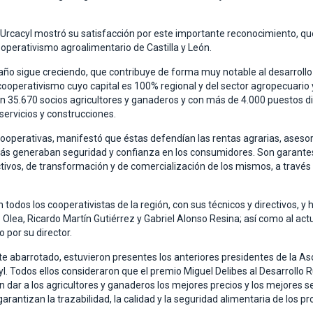
Urcacyl mostró su satisfacción por este importante reconocimiento, que 
operativismo agroalimentario de Castilla y León.
año sigue creciendo, que contribuye de forma muy notable al desarrollo
cooperativismo cuyo capital es 100% regional y del sector agropecuario y
on 35.670 socios agricultores y ganaderos y con más de 4.000 puestos di
ervicios y construcciones.
 cooperativas, manifestó que éstas defendían las rentas agrarias, asesor
más generaban seguridad y confianza en los consumidores. Son garantes
tivos, de transformación y de comercialización de los mismos, a través 
odos los cooperativistas de la región, con sus técnicos y directivos, y 
 Olea, Ricardo Martín Gutiérrez y Gabriel Alonso Resina; así como al ac
 por su director.
e abarrotado, estuvieron presentes los anteriores presidentes de la Aso
l. Todos ellos consideraron que el premio Miguel Delibes al Desarrollo R
n dar a los agricultores y ganaderos los mejores precios y los mejores 
garantizan la trazabilidad, la calidad y la seguridad alimentaria de los 