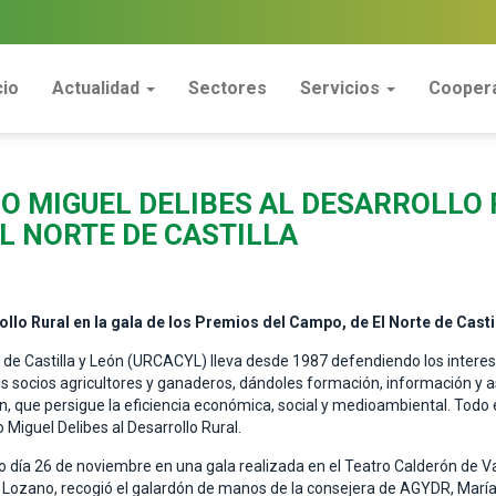
cio
Actualidad
Sectores
Servicios
Coopera
O MIGUEL DELIBES AL DESARROLLO 
L NORTE DE CASTILLA
llo Rural en la gala de los Premios del Campo, de El Norte de Casti
de Castilla y León (URCACYL) lleva desde 1987 defendiendo los interes
us socios agricultores y ganaderos, dándoles formación, información 
n, que persigue la eficiencia económica, social y medioambiental. Todo 
Miguel Delibes al Desarrollo Rural.
o día 26 de noviembre en una gala realizada en el Teatro Calderón de Va
Lozano, recogió el galardón de manos de la consejera de AGYDR, María G