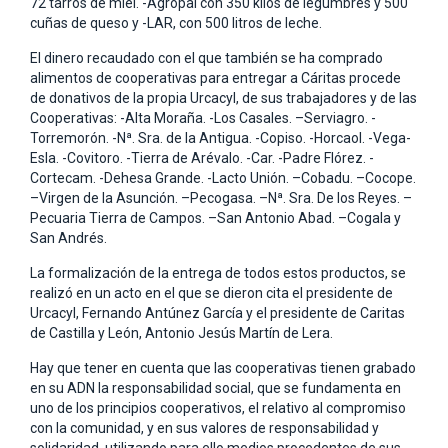
72 tarros de miel. -Agropal con 350 kilos de legumbres y 500
cuñas de queso y -LAR, con 500 litros de leche.
El dinero recaudado con el que también se ha comprado
alimentos de cooperativas para entregar a Cáritas procede
de donativos de la propia Urcacyl, de sus trabajadores y de las
Cooperativas: -Alta Moraña. -Los Casales. –Serviagro. -
Torremorón. -Nª. Sra. de la Antigua. -Copiso. -Horcaol. -Vega-
Esla. -Covitoro. -Tierra de Arévalo. -Car. -Padre Flórez. -
Cortecam. -Dehesa Grande. -Lacto Unión. –Cobadu. –Cocope.
–Virgen de la Asunción. –Pecogasa. –Nª. Sra. De los Reyes. –
Pecuaria Tierra de Campos. –San Antonio Abad. –Cogala y
San Andrés.
La formalización de la entrega de todos estos productos, se
realizó en un acto en el que se dieron cita el presidente de
Urcacyl, Fernando Antúnez García y el presidente de Caritas
de Castilla y León, Antonio Jesús Martín de Lera.
Hay que tener en cuenta que las cooperativas tienen grabado
en su ADN la responsabilidad social, que se fundamenta en
uno de los principios cooperativos, el relativo al compromiso
con la comunidad, y en sus valores de responsabilidad y