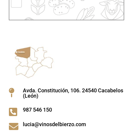
Avda. Constitución, 106. 24540 Cacabelos

(León)
987 546 150

lucia@vinosdelbierzo.com
