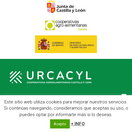
Este sitio web utiliza cookies para mejorar nuestros servicios.
C/ Hípica, 1, entreplanta - 47007 Valladolid
Si continúas navegando, consideramos que aceptas su uso, o
Telf.: 983 23 95 15 - Fax: 983 22 23 56 -
Aviso Legal
puedes optar por informarte más si lo deseas.
.
+ INFO
Acepto