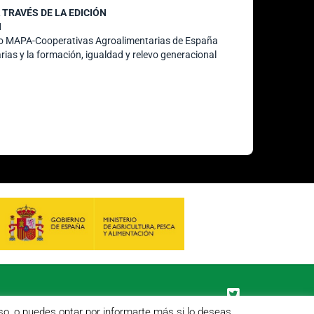
TRAVÉS DE LA EDICIÓN
N
nio MAPA-Cooperativas Agroalimentarias de España
rias y la formación, igualdad y relevo generacional
C/ Hípica, 1, entreplanta - 47007 Valladolid
so, o puedes optar por informarte más si lo deseas.