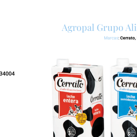
Agropal Grupo Ali
Marcas
:
Cerrato,
. 34004