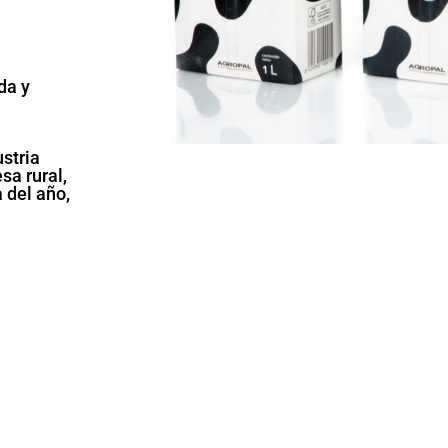
da y
stria
sa rural,
 del año,