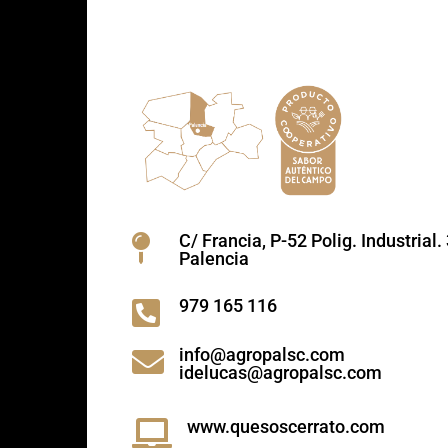
C/ Francia, P-52 Polig. Industrial

Palencia
979 165 116

info@agropalsc.com

idelucas@agropalsc.com
www.quesoscerrato.com
