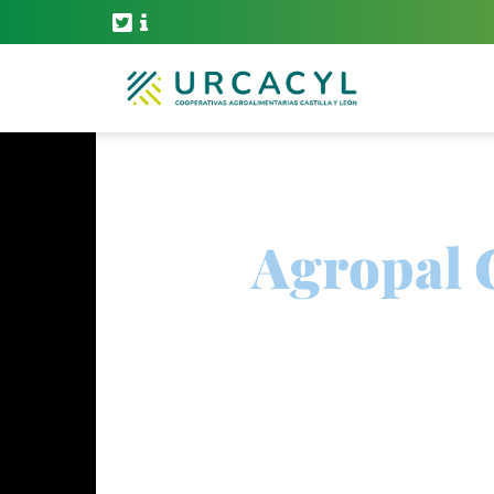
Agropal 
Lácteos