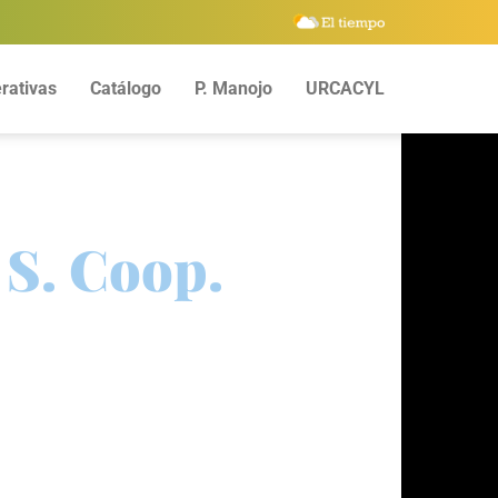
rativas
Catálogo
P. Manojo
URCACYL
 S. Coop.