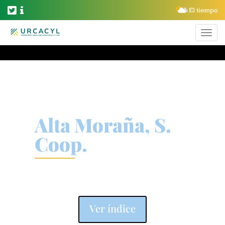
Alta Moraña, S.
Coop.
Lácteos
Ver índice