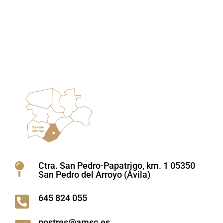
Ctra. San Pedro-Papatrigo, km. 1 05350

San Pedro del Arroyo (Ávila)
645 824 055

postres@amsc.es