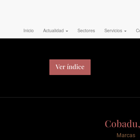
. Coop.
Inicio
Actualidad
Sectores
Servicios
C
Ver índice
Cobadu,
km. 4.
Marcas
:
)