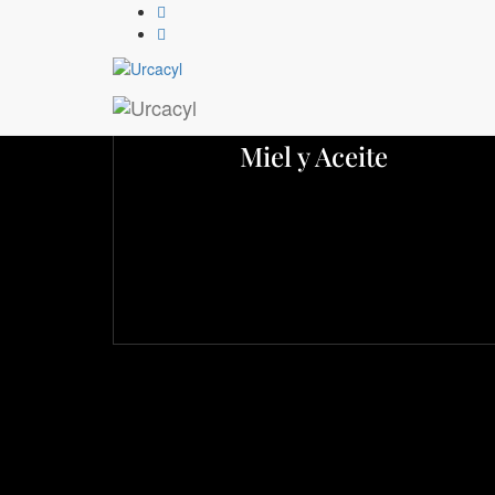
Cobadu, S
Miel y Aceite
Ctra. Zamora-Moraleja del Vino, 
49150 Moraleja del Vino (Zamora