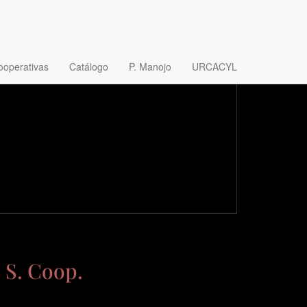
ooperativas
Catálogo
P. Manojo
URCACYL
 S. Coop.
Bajo Duero