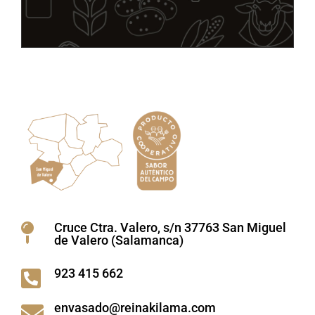
Cruce Ctra. Valero, s/n 37763 San Miguel

de Valero (Salamanca)
923 415 662

envasado@reinakilama.com
